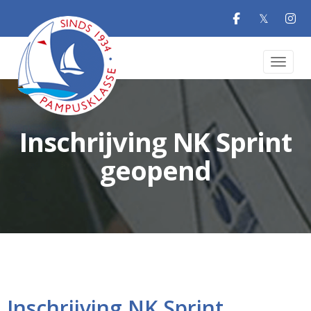
𝕏
Toggle 
Inschrijving NK Sprint
geopend
Inschrijving NK Sprint