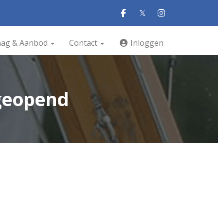
𝕏
aag & Aanbod
Contact
Inloggen
 geopend