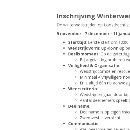
Inschrijving Winterwe
De winterwedstrijden op Loosdrecht st
9 november · 7 december · 11 januari 
Starttijd
: Eerste start om 12:00
Wedstrijdvorm
: Up-down-up b
Beslismoment
: Op de zaterdag
Bij afgelasting proberen 
Veiligheid & Organisatie
:
Wedstrijdcomité en rescue 
Minimaal 4 vrijwilligers no
Er is altijd één rib aanwezi
Weerscriteria
:
Wedstrijden gaan door bij
Aantal deelnemers speelt g
Deelname
:
Deelname is op eigen risic
Zwemvest is verplicht.
Communicatie
:
Alle ingeschreven zeilers