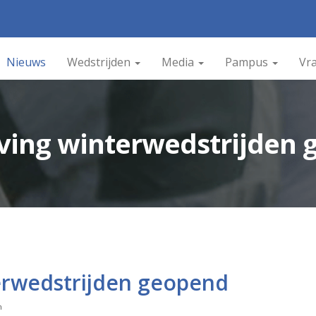
Nieuws
Wedstrijden
Media
Pampus
Vr
jving winterwedstrijden
terwedstrijden geopend
n