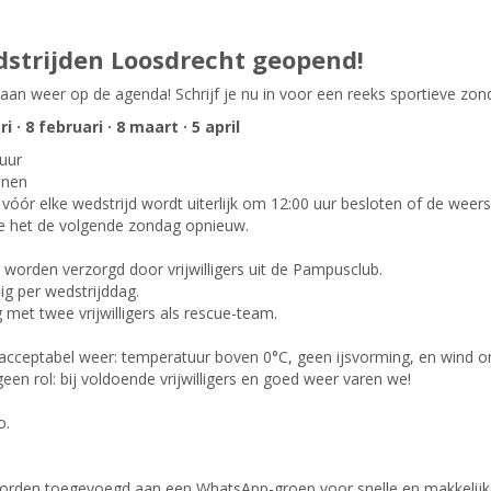
dstrijden Loosdrecht geopend!
aan weer op de agenda! Schrijf je nu in voor een reeks sportieve zon
· 8 februari · 8 maart · 5 april
 uur
anen
 vóór elke wedstrijd wordt uiterlijk om 12:00 uur besloten of de wee
we het de volgende zondag opnieuw.
worden verzorgd door vrijwilligers uit de Pampusclub.
dig per wedstrijddag.
g met twee vrijwilligers als rescue-team.
 acceptabel weer: temperatuur boven 0°C, geen ijsvorming, en wind o
een rol: bij voldoende vrijwilligers en goed weer varen we!
o.
 worden toegevoegd aan een WhatsApp-groep voor snelle en makkelij