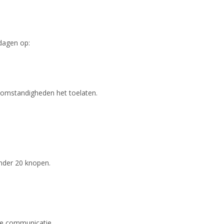
dagen op:
rsomstandigheden het toelaten.
nder 20 knopen.
ke communicatie.