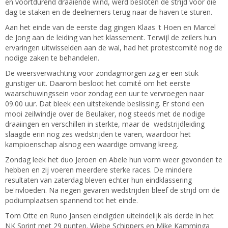
en voortdurend draaiende wind, werd besloten de strijd voor die
dag te staken en de deelnemers terug naar de haven te sturen.
Aan het einde van de eerste dag gingen Klaas 't Hoen en Marcel
de Jong aan de leiding van het klassement. Terwijl de zeilers hun
ervaringen uitwisselden aan de wal, had het protestcomité nog de
nodige zaken te behandelen.
De weersverwachting voor zondagmorgen zag er een stuk
gunstiger uit. Daarom besloot het comité om het eerste
waarschuwingssein voor zondag een uur te vervroegen naar
09.00 uur. Dat bleek een uitstekende beslissing. Er stond een
mooi zeilwindje over de Beulaker, nog steeds met de nodige
draaiingen en verschillen in sterkte, maar de wedstrijdleiding
slaagde erin nog zes wedstrijden te varen, waardoor het
kampioenschap alsnog een waardige omvang kreeg.
Zondag leek het duo Jeroen en Abele hun vorm weer gevonden te
hebben en zij voeren meerdere sterke races. De mindere
resultaten van zaterdag bleven echter hun eindklassering
beïnvloeden. Na negen gevaren wedstrijden bleef de strijd om de
podiumplaatsen spannend tot het einde.
Tom Otte en Runo Jansen eindigden uiteindelijk als derde in het
NK Sprint met 29 punten. Wiebe Schippers en Mike Kamminga