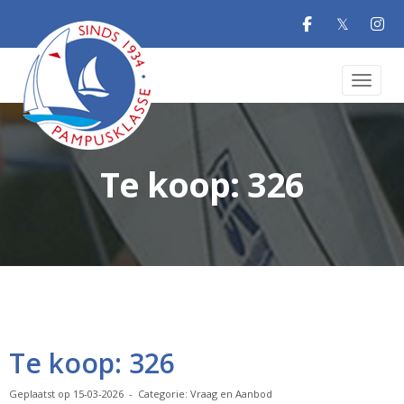
𝕏
Toggle 
Te koop: 326
Te koop: 326
Geplaatst op 15-03-2026 - Categorie: Vraag en Aanbod