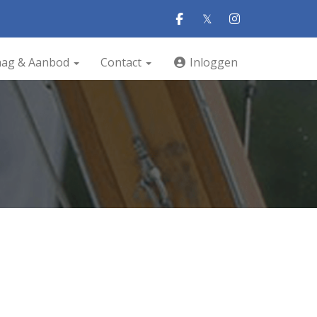
𝕏
aag & Aanbod
Contact
Inloggen