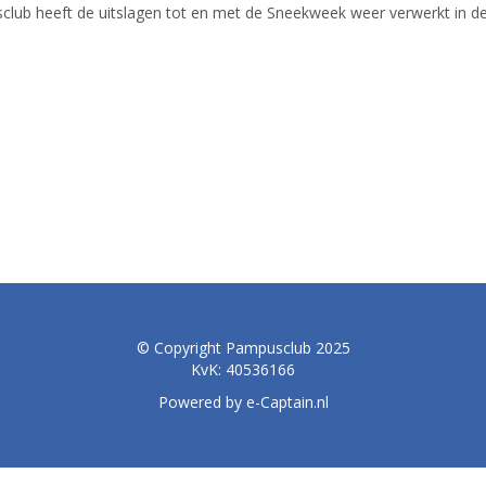
ub heeft de uitslagen tot en met de Sneekweek weer verwerkt in de 
© Copyright Pampusclub 2025
KvK: 40536166
Powered by e-Captain.nl